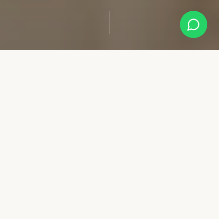
NUESTRA FILOSOFÍA
El Arte de la Belleza
En Vanity Face, cada tratamiento es una obra de arte.
Ubicados en el prestigioso entorno de Plaza de España,
combinamos la vanguardia de la dermatología estética con
una experiencia verdaderamente exclusiva. Nuestro
equipo de especialistas te guía en un viaje personalizado